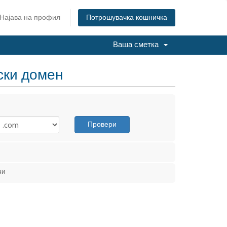
Најава на профил
Потрошувачка кошничка
Ваша сметка
ски домен
Провери
чи