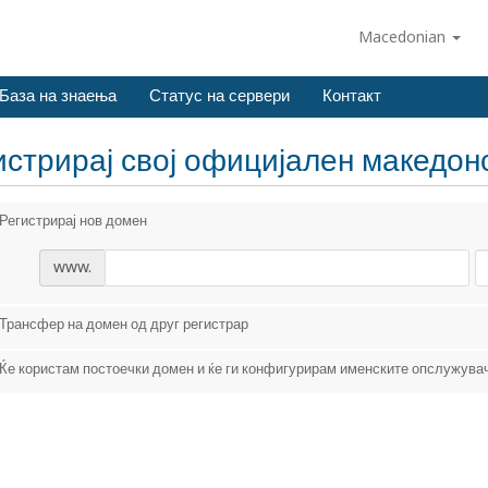
Macedonian
База на знаења
Статус на сервери
Контакт
истрирај свој официјален македон
Регистрирај нов домен
www.
Трансфер на домен од друг регистрар
Ќе користам постоечки домен и ќе ги конфигурирам именските опслужува