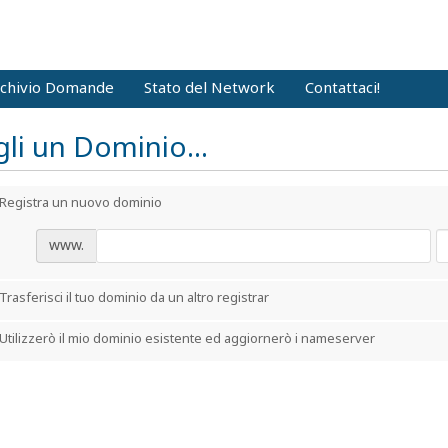
chivio Domande
Stato del Network
Contattaci!
li un Dominio...
Registra un nuovo dominio
www.
Trasferisci il tuo dominio da un altro registrar
Utilizzerò il mio dominio esistente ed aggiornerò i nameserver