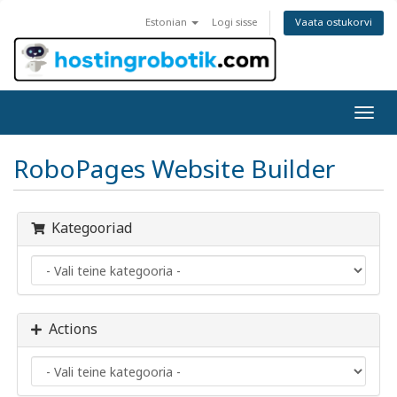
Vaata ostukorvi
Estonian
Logi sisse
Togg
navig
RoboPages Website Builder
Kategooriad
Actions