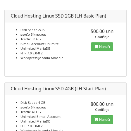
Cloud Hosting Linux SSD 2GB (LH Basic Plan)
Disk Space 2GB
500.00 บาท
รองรับ 3 โดเมนเนม
Godišnje
Traffic 30 GB
E-mail Account Unlimite
Naruči
Unlimited MariaDB
PHP 7.0 8.0-8.2
Wordpress Joomla Moodle
Cloud Hosting Linux SSD 4GB (LH Start Plan)
Disk Space 4 GB
800.00 บาท
รองรับ 6 โดเมนเนม
Godišnje
Traffic 40 GB
Unlimited E-mail Account
Naruči
Unlimited MariaDB
PHP 7.0 8.0-8.2
Wordpress Joomla Moodle