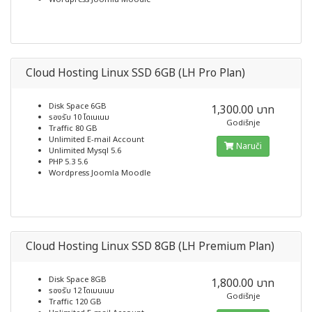
Cloud Hosting Linux SSD 6GB (LH Pro Plan)
Disk Space 6GB
1,300.00 บาท
รองรับ 10 โดเนเนม
Godišnje
Traffic 80 GB
Unlimited E-mail Account
Naruči
Unlimited Mysql 5.6
PHP 5.3 5.6
Wordpress Joomla Moodle
Cloud Hosting Linux SSD 8GB (LH Premium Plan)
Disk Space 8GB
1,800.00 บาท
รองรับ 12 โดเมนเนม
Godišnje
Traffic 120 GB