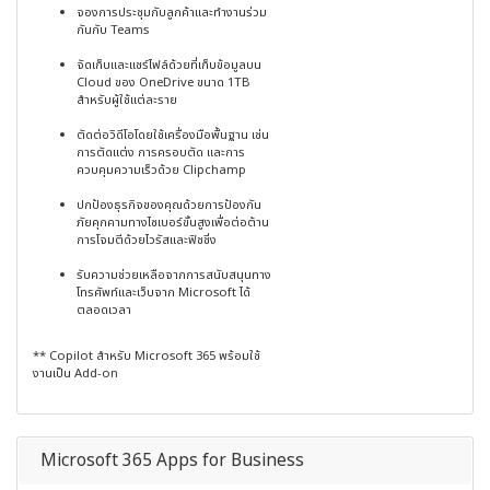
จองการประชุมกับลูกค้าและทำงานร่วม
กันกับ Teams
จัดเก็บและแชร์ไฟล์ด้วยที่เก็บข้อมูลบน
Cloud ของ OneDrive ขนาด 1TB
สำหรับผู้ใช้แต่ละราย
ตัดต่อวิดีโอโดยใช้เครื่องมือพื้นฐาน เช่น
การตัดแต่ง การครอบตัด และการ
ควบคุมความเร็วด้วย Clipchamp
ปกป้องธุรกิจของคุณด้วยการป้องกัน
ภัยคุกคามทางไซเบอร์ขั้นสูงเพื่อต่อต้าน
การโจมตีด้วยไวรัสและฟิชชิ่ง
รับความช่วยเหลือจากการสนับสนุนทาง
โทรศัพท์และเว็บจาก Microsoft ได้
ตลอดเวลา
** Copilot สำหรับ Microsoft 365 พร้อมใช้
งานเป็น Add-on
Microsoft 365 Apps for Business