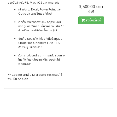
รองรับสำหรับพีซี, Mac, iOS และ Android
3,500.00 บาท
ใช้ Word, Excel, PowerPoint และ
ต่อปี
Outlook เวอร์ชันเดสก์ท็อป
สั่งซื้อเดี๋ยวนี้
ติดตั้ง Microsoft 365 Apps ในพีซี
หรืออุปกรณ์เคลื่อนที่ห้าเครื่อง แท็บเล็ต
ห้าเครื่อง และพีซีห้าเครื่องต่อผู้ใช้
จัดเก็บและแชร์ไฟล์ด้วยที่เก็บข้อมูลบน
Cloud ของ OneDrive ขนาด 1TB
สำหรับผู้ใช้แต่ละราย
รับความช่วยเหลือจากการสนับสนุนทาง
โทรศัพท์และเว็บจาก Microsoft ได้
ตลอดเวลา
** Copilot สำหรับ Microsoft 365 พร้อมใช้
งานเป็น Add-on