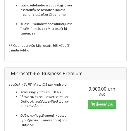
ตัดต่อวิดีโอโดยใช้เครื่องมือพื้นฐาน เช่น
การตัดแต่ง การครอบตัด และการ
ควบคุมความเร็วด้วย Clipchamp
รับความช่วยเหลือจากการสนับสนุนทาง
โทรศัพท์และเว็บจาก Microsoft ได้
ตลอดเวลา
** Copilot สำหรับ Microsoft 365 พร้อมใช้
งานเป็น Add-on
Microsoft 365 Business Premium
รองรับสำหรับพีซี, Mac, iOS และ Android
9,000.00 บาท
รองรับบัญชีผู้ใช้งานได้ 300 คน
ต่อปี
ใช้ Word, Excel, PowerPoint และ
Outlook เวอร์ชันเดสก์ท็อป เว็บ และ
สั่งซื้อเดี๋ยวนี้
อุปกรณ์เคลื่อนที่
รับอีเมลระดับธุรกิจแบบกำหนดเอง
(you@yourbusiness.com) ด้วย
Outlook