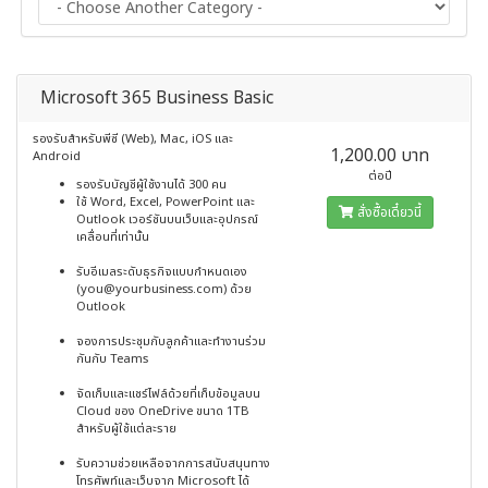
Microsoft 365 Business Basic
รองรับสำหรับพีซี (Web), Mac, iOS และ
1,200.00 บาท
Android
ต่อปี
รองรับบัญชีผู้ใช้งานได้ 300 คน
ใช้ Word, Excel, PowerPoint และ
สั่งซื้อเดี๋ยวนี้
Outlook เวอร์ชันบนเว็บและอุปกรณ์
เคลื่อนที่เท่านั้น
รับอีเมลระดับธุรกิจแบบกำหนดเอง
(you@yourbusiness.com) ด้วย
Outlook
จองการประชุมกับลูกค้าและทำงานร่วม
กันกับ Teams
จัดเก็บและแชร์ไฟล์ด้วยที่เก็บข้อมูลบน
Cloud ของ OneDrive ขนาด 1TB
สำหรับผู้ใช้แต่ละราย
รับความช่วยเหลือจากการสนับสนุนทาง
โทรศัพท์และเว็บจาก Microsoft ได้