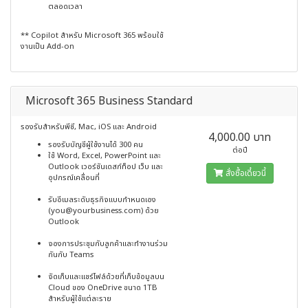
ตลอดเวลา
** Copilot สำหรับ Microsoft 365 พร้อมใช้
งานเป็น Add-on
Microsoft 365 Business Standard
รองรับสำหรับพีซี, Mac, iOS และ Android
4,000.00 บาท
รองรับบัญชีผู้ใช้งานได้ 300 คน
ต่อปี
ใช้ Word, Excel, PowerPoint และ
Outlook เวอร์ชันเดสก์ท็อป เว็บ และ
สั่งซื้อเดี๋ยวนี้
อุปกรณ์เคลื่อนที่
รับอีเมลระดับธุรกิจแบบกำหนดเอง
(you@yourbusiness.com) ด้วย
Outlook
จองการประชุมกับลูกค้าและทำงานร่วม
กันกับ Teams
จัดเก็บและแชร์ไฟล์ด้วยที่เก็บข้อมูลบน
Cloud ของ OneDrive ขนาด 1TB
สำหรับผู้ใช้แต่ละราย